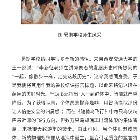
图 暑期学校师生风采
暑期学校给同学很多全新的感悟。来自西安交通大学的
王一然说：“李新征老师在讲凝聚态的发展历史时所提到的
“一起，像散步一样，走完这段历史”，这令我感同身受，于
是我便将其用作我的暑校结课报告标题，以此来铭记这段在
燕园的美好时光。”“
Le Bon
指出
“
人一到群体中，智商就严重
降低，为了获得认同，个体愿意抛弃是非，用智商换取那份
让人倍感安全的归属感
”
；而在《随椋鸟飞行》中每只鸟仅响
应最近邻的飞行方向，但数万只鸟却涌现出流体般的集体智
慧，来抵御天敌游隼的袭击。由此可见，当个体汇聚成集
体，新的物理规律便从混沌中诞生，量变引起质变的箴言将