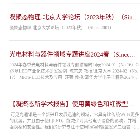
凝聚态物理-北京大学论坛（2023年秋）（Since
2001）
凝聚态物理-北京大学论坛（2023年秋）（Since 2001）
光电材料与器件领域专题讲座2024春（Since
2023）
2024年春季光电材料与器件领域专题讲座时间表2024-01（No.16）G
aN基LED产业化技术研发案例 陈志忠 教授/北京大学 2024-02（No.
17） Micro-LED技术及应用 汪莱 教授/清华大学电子工程系2024-03
（No.18） 高质量AlN极性调控与深紫外LED器件 闫建昌 研究员/中
科院半导体所2024-...
【凝聚态所学术报告】使用黄绿色和红微型发
光二极管的高速可见通讯介绍
可见光通讯是一个新兴且发展迅速的领域，它具有比传统Wi-Fi更多
的优势，并且由于使用LED，能减少对其他电子设备的影响，并增
强隐私和安全性。我们的研究专注于使用InGaN微型发光二极管（mi
cro-LED）进行高速VLC应用，这包括使用纳米多孔分布式布拉格反
射器的黄绿色微型LED以及...