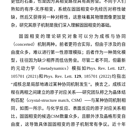
更低的石墨，也是因为其相变路径具有高势垒。不同于人们
熟知的有序
-
无序相变，系统在固固相变中先经历对称性破
缺，然后又获得另一种对称性，这意味着其物理图像更加复
杂，研究其原子机制是我们深入理解固固相变的基础。
固固相变的理论研究对象可以分为成核与协同
（
concerted
）机制两种。前者更符合实际，但由于涉及的自
由度众多，难以进行第一性原理模拟；后者作为一种简化模
型，往往因为缺少相界而低估势垒。尽管二者不同，但最新
的元动力学（
metadynamics
）模拟如
Phys. Rev. Lett.
127
,
105701 (2021)
和
Phys. Rev. Lett.
129
, 185701 (2022)
均指出
“
成核总是局部地通过某种协同机制发生
”
。换言之，成核过
程在两相之间建立的原子对应关系
──
研究团队称之为晶体结
构匹配（
crystal-structure match, CSM
）
──
与某种协同机制相
同，如图一所示。与化学反应、表面反应的原子对应关系相
比，固固相变的候选
CSM
数量众多，且额外涉及晶格形变自
由度，这导致具体固固相变的原子机制常有争议。近十年