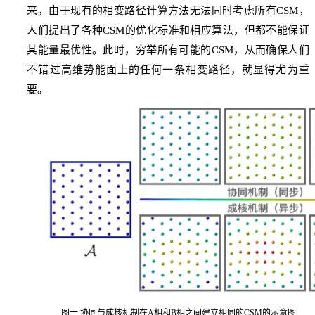
来，由于现有的相变路径计算方法无法同时考虑所有
CSM
，
人们提出了各种
CSM
的优化标准和相应算法，但都不能保证
其能量最优性。此时，穷举所有可能的
CSM
，从而确保人们
不错过高维势能面上的任何一条相变路径，就显得尤为重
要。
图一
协同与成核机制在
A
相和
B
相之间建立相同的
CSM
的示意图