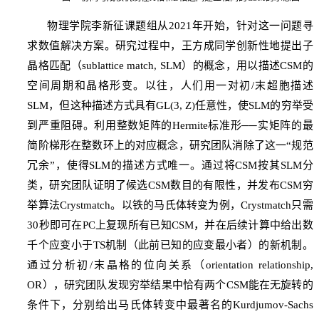
物理学院李新征课题组从
2021
年开始，针对这一问题寻
求数值解决方案。研究过程中，王方成同学创新性地提出子
晶格匹配（
sublattice match, SLM
）的概念，用以描述
CSM
的
空间周期和晶格形变。以往，人们用一对初
/
末超胞描述
SLM
，但这种描述方式具有
GL(3, Z)
任意性，使
SLM
的穷举受
到严重阻碍。
利用整数矩阵的
Hermite
标准形
──
实矩阵的最
简阶梯形在整数环上的对应概念，研究团队消除了这一
“
规范
冗余
”
，使得
SLM
的描述方式唯一。通过
将
CSM
按其
SLM
分
类，研究团队证明了候选
CSM
数目的有限性，并发布
CSM
穷
举算法
Crystmatch
。以铁的马氏体转变为例，
Crystmatch
只需
30
秒即可在
PC
上复现所有已知
CSM
，并在后续计算中给出数
千个应变小于
TS
机制（此前已知的应变最小者）的新机制
。
通过分析初
/
末晶格的位向关系（
orientation relationship,
OR
），研究团队发现穷举结果中恰有两个
CSM
能在无旋转的
条件下，分别给出马氏体转变中最著名的
Kurdjumov-Sachs