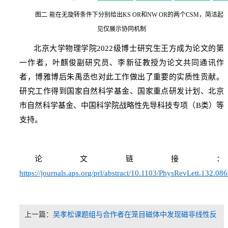
图二
能在无旋转条件下分别给出
KS OR
和
NW OR
的两个
CSM
，简洁起
见仅展示协同机制
北京大学物理学院
2022
级博士研究生王方成为论文的第
一作者，叶麒俊副研究员、李新征教授为论文共同通讯作
者，博雅博后朱禹丞也对此工作做出了重要的实质性贡献。
研究工作得到国家自然科学基金、国家重点研发计划、北京
市自然科学基金、中国科学院战略性先导科技专项（
B
类）等
支持。
论文链接：
https://journals.aps.org/prl/abstract/10.1103/PhysRevLett.132.08
上一篇：
吴孝松课题组与合作者在笼目磁体中发现磁非线性反