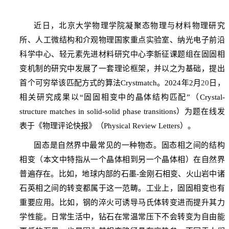
近日，北京大学物理学院凝聚态物理与材料物理研究
所、人工微结构和介观物理国家重点实验室、纳光电子前沿
科学中心、轻元素先进材料研究中心李新征课题组在固固相
变机制的研究中发展了一套理论框架，并以之为基础，提出
首个可穷举该匹配方式的算法
Crystmatch
。
2024
年
2
月
20
日，
相关研究成果以
“
固固相变中的晶体结构匹配
”
（
Crystal-
structure matches in solid-solid phase transitions
）为题在线发
表于《物理评论快报》（
Physical Review Letters
）。
固态是自然界中最常见的一种物态。固态相之间的结构
相变（本文中特指从一个晶体相到另一个晶体相）在自然界
普遍存在。比如，地球内部的石墨
-
金刚石相变、火山岩中诸
石英相之间的转变都属于这一范畴。工业上，固固相变也有
重要应用。比如，钢的淬火可诱导马氏体转变进而提升其力
学性能。日常生活中，钻石在常温常压下不会转变为自由能