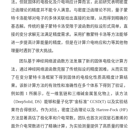
法。但就固体的电极化及介电响应计算而言，此前研究表明密度
泛函理论的精度并不能令人满意。与密度泛函理论不同，量子蒙
特卡洛能够对电子的多体关联给出直接的处理，从而得到精确的
基态解。传统的量子蒙特卡洛受限于波函数的拟设形式简单，直
接的变分求解无法满足精度需求。采用扩散蒙特卡洛等方法能够
进一步提高计算能量的精度，但是在计算介电响应和力等其他物
理量时遇到了很大挑战。
团队基于神经网络波函数方法发展了新的固体电极化计算方
法，通过神经网络波函数克服了传统拟设的精度困难，从而实现
了在变分蒙特卡洛框架下得到固体的电极化性质高精度计算结
果。该新计算方法的有效性和准确性在多个体系下得到了验证，
例如图
1
所展示，在一维氢链和三维碱金属氢化物上，该方法
（
DeepSolid, DS
）能够和量子化学
“
金标准
” CCSD(T)
以及实验结
果符合得很好。作为对比，密度泛函理论以及
Hartree-Fock (HF)
方法显著高估了极化率和介电常数。团队也首次对双层石墨烯的
面外介电常数进行了精确计算，为实验测量提供了高质量的理论