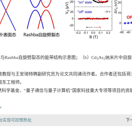
态与
Rashba自旋劈裂态
的能带结构示意图
；（
b）
Cd
As
纳米片
中
自旋
3
2
与王安琦特聘副研究员为论文共同通讯作者。合作者还包括荷兰屯特大学李
旭东工程师。
然科学基金、“量子通信与量子计算机”国家科技重大专项等项目的资
1w
台实现可控预热化
下