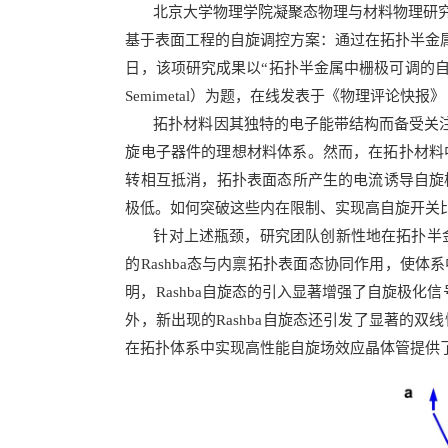
北京大学物理学院凝聚态物理与材料物理研
基于表面工程的自旋调控方案：通过在拓扑半金属
日
，该项研究成果以“拓扑半金属中栅极可调的自旋开关效应与双线性磁电阻”（
Semimetal）为题，在线发表于《物理评论快报》（Phys
拓扑材料因其独特的电子
能带
结构而备受关
旋电子器件的理想材料体系。然而，在拓扑材料
转相互抵消，
拓扑表面态
所产生的电流诱导自旋
极低。如何突破这些内在限制、实现高自旋开关
针对上述瓶颈，研究团队创新性地在拓扑半金
的
Rashba态
与内禀
拓扑表面态
协同作用，使体系
明，Rashba自旋态的引入显著增强了自旋极化
外，新出现的Rashba自旋态还引发了显著的
在拓扑体系中实现高性能自旋场效应晶体管提供