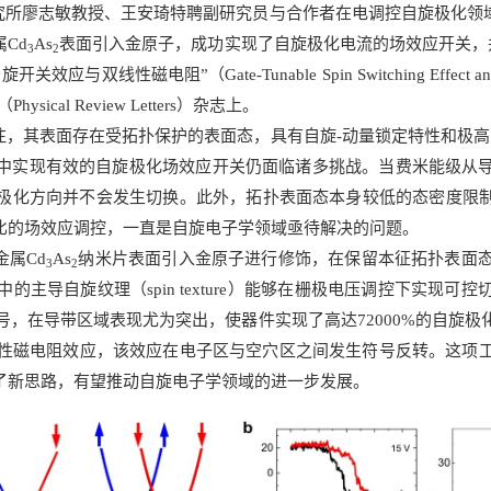
究所廖志敏教授、王安琦特聘副研究员与合作者在
电调控自旋极化
领
Cd
As
表面引入金原子，成功实现了自旋极化电流的场效应开关，并
3
2
Gate-Tunable Spin Switching Effect and Bilinear Magn
ical Review Letters）杂志上。
注，其表面存在受拓扑保护的表面态
，
具有
自旋-动量锁定特性
和极高
中实现有效的自旋极化场效应开关仍面临诸多挑战。当费米能级从
极化方向并不会发生切换。此外，
拓扑表面态
本身较低的态密度限制
比的场效应调控，一直是自旋电子学领域亟待解决的问题。
属Cd
As
纳米片表面引入金原子进行修饰，在保留本征
拓扑表面
3
2
中的主导自旋纹理
（spin texture）
能够在栅极电压调控下实现可控
信号，在导带区域表现尤为突出，使器件实现了高达72000%的自旋
极
双线性磁电阻效应，该效应在电子区与空穴区之间发生符号反转。这
了新思路，有望推动自旋电子学领域的进一步发展。