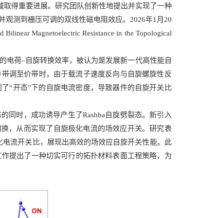
域取得重要进展。研究团队创新性地提出并实现了一种
观测到栅压可调的双线性磁电阻效应。2026年1月
20
etoelectric Resistance in the Topological
的电荷–自旋转换效率，被认为是发展新一代高性能自
导带调至价带时，由于载流子速度反向与自旋
螺旋性
反
了“开态”下的自旋电流
密度
，导致器件的自旋开关比
态
的同时，成功诱导产生
了
Rashba自旋劈裂态。新引入
切换，从而实现了自旋极化电流的场效应开关。研究表
化电流
开关比，展现出高效的场效应自旋开关性能。此
项工作提出了一种切实可行的拓扑材料表面工程策略，为