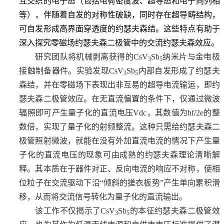
互交织的电子态（包括电荷密度波、超导态和电子向列相
等），伴随
着
自发的对称性破缺，同时存在超导畴结构，
可自发形成高界面穿透度的约瑟夫森结。
这些特点有助于
深入探究零磁场约瑟夫森二极管中的交流约瑟夫森效应。
研究团队将机械剥离获得的CsV
Sb
纳米片与金电极
3
5
接触制备器件。
实验发现
CsV
Sb
内部自发形成了约瑟夫
3
5
森结，
并在零磁场下表现出非互易的超导电流输运，即约
瑟夫森二极管效应
。在无直流偏置的条件下，仅通过微波
辐照即可产生量子化
的
直流电压
Vdc
，其
数值
为
hf/2e
的整
数倍
，实现了量子化的射频整流。这种只需给约瑟夫森二
极管照射微波，就能在没有外加直流电流的情况下产生量
子化的直流电压的现象可由成熟的约瑟夫森理论清晰解
释。其本质在于器件对正、反向电流的响应不对称，使相
位粒子在交流驱动下沿“倾斜的搓衣板势”产生单向累积滑
移，从而将交流信号转化为量子化的直流输出。
该工作不仅揭示了CsV
Sb
的本征约瑟夫森二极管效
3
5