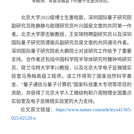
零磁场、零直流偏置下的量子化整流效应。
北京大学2022级博士生娄晗歆，深圳国际量子研究院
副研究员陈静静与助理研究员叶兴国是文章的共同第一作
者。北京大学廖志敏教授，王安琦
特聘副研究员
以及深圳
国际量子研究院谭振兵副研究员是文章的共同通讯作者。
深圳国际量子研究院俞大鹏院士对该研究工作给予了重要
支持。合作者还包括中国科学院半导体研究所魏钟鸣研究
员，荷兰屯特大学李川教授，
以及北京大学电子显微镜实
验室
马秀梅
高级工程师
。该工作得到了
国家自然科学基
金、“量子通信与量子计算机”国家科技重大专项等项目的
资助，并获得了北京大学人工微结构和介观物理全国重点
实验室及电子显微镜实验室的大力支持。
论文原文链接：
https://www.nature.com/articles/s41565-
025-02120-x