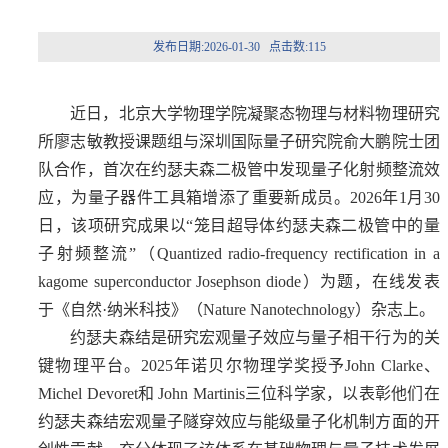
发布日期:2026-01-30 点击数:
115
近日，北京大学物理学院凝聚态物理与材料物理研究
所廖志敏教授课题组与深圳国际量子研究院
俞大鹏院士团
队
合作，
首次在约瑟夫森二极管中发现量子化射频整流效
应，为量子器件工具箱增添了重要新成员。
2026年1月30
日，该项研究成果以“笼目超导体约瑟夫森二极管中的量
子射频整流”（Quantized radio-frequency rectification in a
kagome superconductor Josephson diode）为题，在线发表
于《自然·纳米科技》（Nature Nanotechnology）杂志上。
约瑟夫森结是研究宏观量子
效应
与量子相干行为的关
键物理平台。2025年诺贝尔物理学奖授予
John Clarke、
Michel Devoret和 John Martinis
三位科学家，以表彰他们在
约瑟夫森结宏观量子隧穿效应与能级量子化机制方面的开