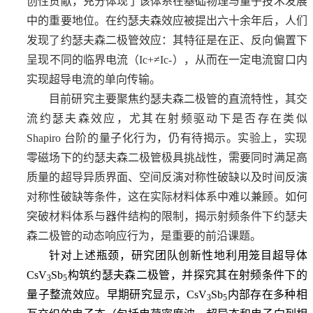
创性贡献，充分体现了该体系在基础物理与量子技术发展
中的重要地位。
在
约瑟夫森效应被提出六十
余年后
，人们
发现了约瑟夫森二极管效应
：其特征是在正、反向偏置下
呈现不同的临界电流（
Ic+≠Ic-
）
，从而在一定电流窗口内
实现超导电流的单向传输
。
目前研究主要聚焦约瑟夫森二极管的直流特性，其交
流约瑟夫森效应，尤其在射频驱动下是否存在类似
Shapiro 台阶的量子化行为，仍有待揭示。
实验上，实现
零磁场
下的
约瑟夫森二极管极具挑战性，需要同时满足高
质量
的
超导异质界面、空间反演对称性破缺以及时间反演
对称性破缺等条件，这在实际材料体系中难以兼顾。
如何
突破材料体系与器件结构的限制，揭示射频条件下约瑟夫
森二极管的动态响应行为，是
重要的前沿课题。
针对上述瓶颈，研究团队创新性地
利
用笼目超导体
CsV
Sb
构筑约瑟夫森二极管，并探究其在射频条件下的
3
5
量子整流效应。早期研究显示
，
CsV
Sb
内部存在多种相
3
5