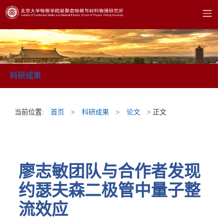
科研成果
当前位置:
首页
>
科研成果
>
论文
> 正文
廖志敏团队与合作者发现
约瑟夫森二极管中量子整
流效应