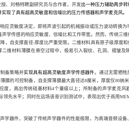
教授、刘畅特聘副研究员与合作者，开发
出一种压力辅助两步转
并实现了具有超高灵敏度和信噪比的压力传感器和声学麦克风。
的响应灵敏度决定，即将声波引起的机械振动或压力波动转换为
强声学传感的响应灵敏度、信噪比和工作带宽。然而，传统三维
降，自支撑直径-厚度比严重受限。二维材料具有原子级厚度和
撑二维材料薄膜在悬空过程中，极易引入裂纹、孔洞、褶皱及
膜制备策略并
实现具有超高灵敏度声学传感器件
。通过无需牺牲
薄膜的可控制备，自支撑薄膜最大直径达8厘米，厚度仅80纳
力响应度，高出传统硅基材料4个量级以上；所制备的声学麦克风器件具
际领先水平；同时在远场语音识别测试中，表现出优于商用MEM
敏声学器件，突破了传统声学器件的性能极限，为高端音频设备