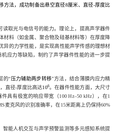
移方法，成功制备出悬空直径
8厘米
、直径
-
厚度比
可读取光与电信号的能力。理论上，提高声学器件
体材料（如金属、聚合物及硅基材料等）在厚度降
优异的力学性能，是实现高性能声学传感的理想材
随机应力等缺陷，制约了声学器件性能的进一步提
层的
“
压力辅助两步转移
”方法，结合薄膜内应力
精
6
米，直径
-
厚度比高达
10
。在器件性能方面，大尺寸
有极宽的响应带宽（100 Hz–50 kHz），在
1
S麦克风的识别准确率，在15米距离上仍保持60%
、智能人机交互与声学预警监测等多元感知系统提