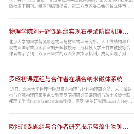
年，共有 1932 篇第一完成单位为中国机构的研究论文发表在细胞出
版社旗下期刊。经期刊编辑提名、第三方专家委员会的独立评审，
并综合论文下载量、引用量和领域内突破性等权衡标准，细胞出版
社从中评选出了生命...
物理学院刘开辉课题组实现石墨烯防腐机理突
破
北京大学物理学院凝聚态物理与材料物理研究所、人工微结构和介
观物理国家重点实验室刘开辉教授与上海科技大学王竹君教授等合
作者揭示了铜上双层石墨烯的双面各异掺杂机制，成功实现了对铜
箔的超高效防腐，可在200 ℃下保护铜箔1000小时以上，达到了工信
部《重点新材料首批次应...
罗昭初课题组与合作者在耦合纳米磁体系统中
实现可编程伊辛网络
近日，北京大学物理学院凝聚态物理与材料物理研究所、人工微结
构与介观物理国家重点实验室罗昭初研究员课题组与瑞士苏黎世联
邦理工学院Pietro Gambardella教授、保罗·谢尔研究所Laura J. Heyder
man教授合作，针对非共线手性耦合纳米磁结构中的磁交换相互作
用，实现了电压调控...
欧阳颀课题组与合作者研究揭示蓝藻生物钟蛋