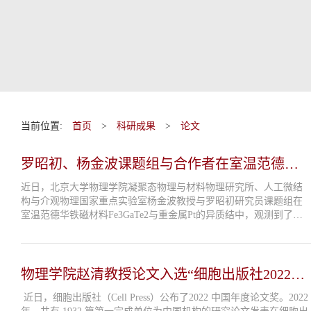
当前位置:
首页
>
科研成果
>
论文
罗昭初、杨金波课题组与合作者在室温范德华
磁体中实现高效自旋力矩与无场...
近日，北京大学物理学院凝聚态物理与材料物理研究所、人工微结
构与介观物理国家重点实验室杨金波教授与罗昭初研究员课题组在
室温范德华铁磁材料Fe3GaTe2与重金属Pt的异质结中，观测到了电
流诱导的高效自旋力矩，并通过设计对称性破缺的几何结构实现了
无磁场辅助的电流驱动磁化...
物理学院赵清教授论文入选“细胞出版社2022中
国年度论文”
近日，细胞出版社（Cell Press）公布了2022 中国年度论文奖。2022