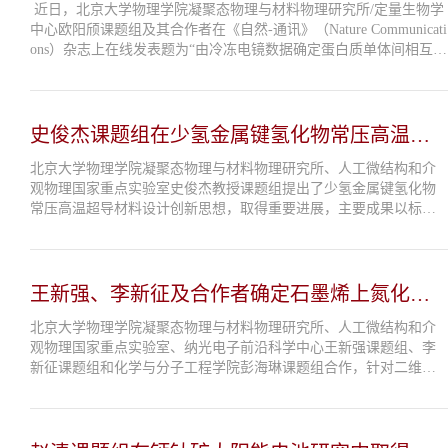
白KaiC单体与单体间的协同相互...
近日，北京大学物理学院凝聚态物理与材料物理研究所/定量生物学
中心欧阳颀课题组及其合作者在《自然-通讯》（Nature Communicati
ons）杂志上在线发表题为“由冷冻电镜数据确定蛋白质单体间相互作
用：昼夜节律时钟蛋白复合体中最近邻单体间相互作用的观察“(Dete
rmining subuni...
史俊杰课题组在少氢金属键氢化物常压高温超
导材料设计方面取得重要进展
北京大学物理学院凝聚态物理与材料物理研究所、人工微结构和介
观物理国家重点实验室史俊杰教授课题组提出了少氢金属键氢化物
常压高温超导材料设计创新思想，取得重要进展，主要成果以标题
“少氢常压延展性良好的(Be4)2H纳米超晶格的高温超导电性”（Few-
Hydrogen High‑Tc Supe...
王新强、李新征及合作者确定石墨烯上氮化物
半导体单晶材料外延范式
北京大学物理学院凝聚态物理与材料物理研究所、人工微结构和介
观物理国家重点实验室、纳光电子前沿科学中心王新强课题组、李
新征课题组和化学与分子工程学院彭海琳课题组合作，针对二维材
料上III族氮化物半导体界面耦合机制及单晶材料外延难题，实验与
理论相结合，证明准范德华...