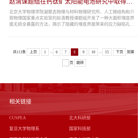
赵清课题组在钙钛矿太阳能电池研究中取得突
破性进展
北京大学物理学院凝聚态物理与材料物理研究所、人工微结构和介
观物理国家重点实验室的赵清教授课题组开发了一种大面积埋底界
面无损全暴露的方法，揭示了隐藏的埋底界面带来的应力缺陷孔洞
等问题，并通过合成新型高透明，高导电和高晶格匹配的电子传输
层大幅提升了钙钛矿薄膜起...
...
...
共113条
上页
1
6
7
8
9
10
15
下页
到第
页
跳转
相关链接
CUSPEA
北大科研部
复旦大学物理系
国家科技部