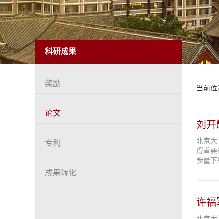
科研成果
奖励
当前位
论文
刘开
北京大
专利
得重要
参量下转
成果转化
许福
北京大