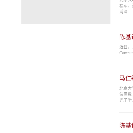
福军、沈
浦深...
陈基
近日，
Compu
马仁
北京大
波函数
光子学..
陈基