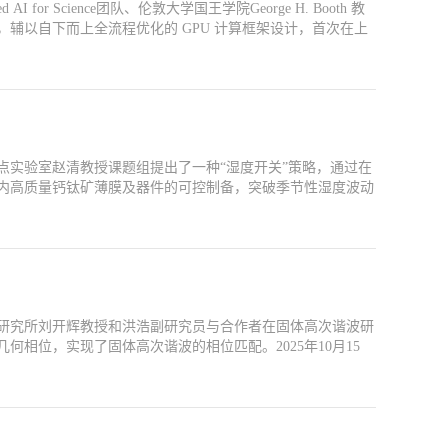
Science团队、伦敦大学国王学院George H. Booth 教
辅以自下而上全流程优化的 GPU 计算框架设计，首次在上
点实验室赵清教授课题组提出了一种“湿度开关”策略，通过在
内高质量钙钛矿薄膜及器件的可控制备，突破季节性湿度波动
研究所刘开辉教授和洪浩副研究员与合作者在固体高次谐波研
相位，实现了固体高次谐波的相位匹配。2025年10月15