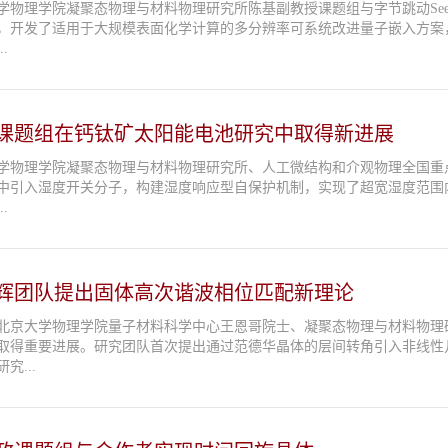
物理学院凝聚态物理与材料物理研究所陈基副教授课题组与字节跳动Seed AI for 
，开发了适用于大规模表面化学计算的多分辨率可系统改进量子嵌入方案，
.
课题组在钙钛矿太阳能电池研究中取得新进展
学物理学院凝聚态物理与材料物理研究所、人工微结构和介观物理全国重
中引入湿度开关分子，构建湿度响应型自保护机制，实现了超宽湿度范围
.
辉团队提出固体高次谐波相位匹配新理论
北京大学物理学院量子材料科学中心王恩哥院士、凝聚态物理与材料物理
取得重要进展。研究团队首次提出通过范德华晶体的层间转角引入非线性几何
究...