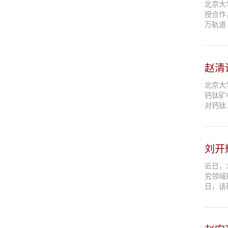
北京大学
授合作
万轨道..
赵清
北京大
钙钛矿
对钙钛..
刘开
近日，
究领域
日，该研