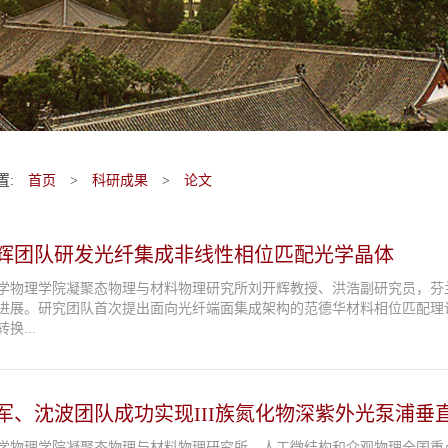
置:
首页
>
科研成果
>
论文
辉团队研发光纤集成非线性相位匹配光学晶体
学物理学院凝聚态物理与材料物理研究所刘开辉教授、洪浩副研究员，芬
进展。研究团队首次提出面向光纤端面集成架构的范德华材料相位匹配理
换...
军、沈波团队成功实现III族氮化物深紫外光泵浦垂直
学物理学院凝聚态物理与材料物理研究所、人工微结构和介观物理全国重