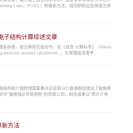
-Emitting Laser，VCSEL）制备新方法，成功研制出低阈值光泵
电子结构计算综述文章
徐勇、段文晖研究组合作，在《自然·计算科学》（Nature
tronic structure calculations），文章围绕深度学...
微结构和介观物理国家重点实验室马仁敏课题组提出了独角鲸
中“强局域必伴高损耗”的传统认知。相关成果以“奇点介电
算新方法