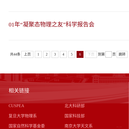
01年“凝聚态物理之友”科学报告会
共44条
上页
1
2
3
4
5
6
下页
到第
页
跳转
相关链接
CUSPEA
北大科研部
复旦大学物理系
国家科技部
国家自然科学基金委
南京大学天文系