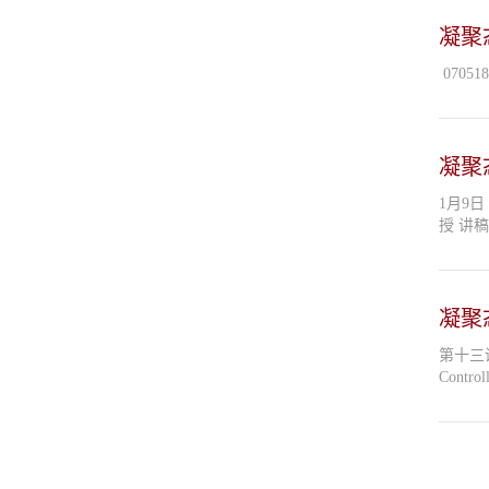
凝聚态物
070518
凝聚
1月9日 Semiconductor Optical Refrigeration: Could a LED Ever Become a Cooler? 张永航教授 12月22日 一维纳米材料物性及相关器件 彭练矛教
凝聚
第十三讲 Nanowire Building Blocks: Fundamental Transport Phenomena and Application in Nanoelectronics
Controll