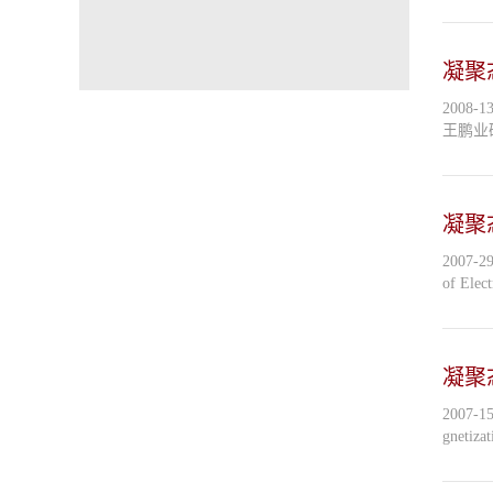
凝聚
2008-13 Controlling the electronic valley degree of freedom in graphene systems 牛谦教授 讲稿 2008-12 利用单分子和荧
凝聚
2007-29 Berry phase effects on electric properties Professor Qian Niu (牛谦) Department of Physics, UT at Austin, USA 讲稿 2007-28 A
of Elect
凝聚
2007-15 Metal-Insulator Phase Transitions at the Nanoscale 吴军桥教授 2007-14 高温超导最新实验进展评述 韩汝珊教授 2007-13 Curre
gnetiza